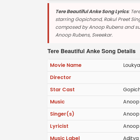
Tere Beautiful Anke Song Lyrics
: Te
starring Gopichand, Rakul Preet Sing
composed by Anoop Rubens and sung
Anoop Rubens, Sweekar.
Tere Beautiful Anke Song Details
Movie Name
Louky
Director
Star Cast
Gopich
Music
Anoop
Singer(s)
Anoop 
Lyricist
Anoop 
Music Label
Aditya