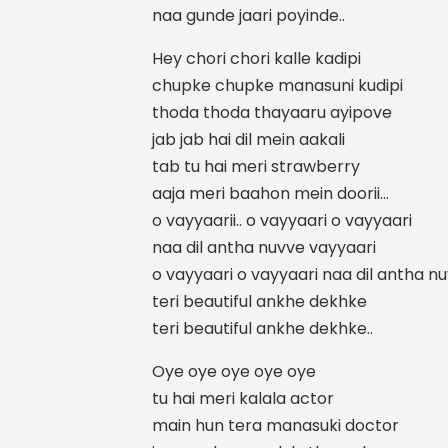
naa gunde jaari poyinde..
Hey chori chori kalle kadipi
chupke chupke manasuni kudipi
thoda thoda thayaaru ayipove
jab jab hai dil mein aakali
tab tu hai meri strawberry
aaja meri baahon mein doorii…
o vayyaarii.. o vayyaari o vayyaari
naa dil antha nuvve vayyaari
o vayyaari o vayyaari naa dil antha n
teri beautiful ankhe dekhke
teri beautiful ankhe dekhke..
Oye oye oye oye oye
tu hai meri kalala actor
main hun tera manasuki doctor