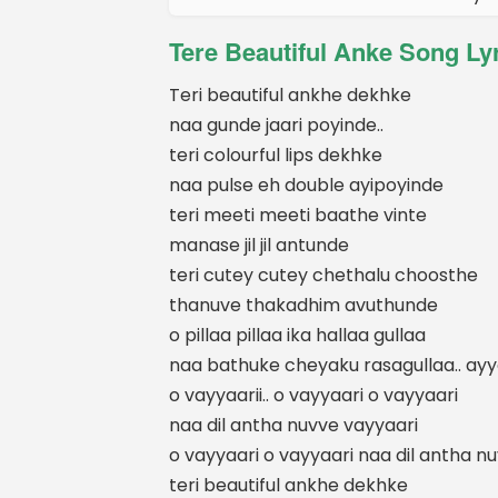
Tere Beautiful Anke Song Lyr
Teri beautiful ankhe dekhke
naa gunde jaari poyinde..
teri colourful lips dekhke
naa pulse eh double ayipoyinde
teri meeti meeti baathe vinte
manase jil jil antunde
teri cutey cutey chethalu choosthe
thanuve thakadhim avuthunde
o pillaa pillaa ika hallaa gullaa
naa bathuke cheyaku rasagullaa.. ay
o vayyaarii.. o vayyaari o vayyaari
naa dil antha nuvve vayyaari
o vayyaari o vayyaari naa dil antha n
teri beautiful ankhe dekhke