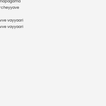
gamapagama
aarcheyyave
uvve vayyaari
uvve vayyaari