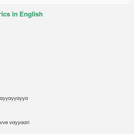
ics in English
yayyayyayya
uvve vayyaari