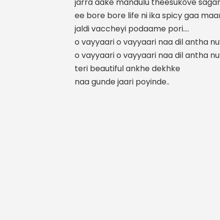
jarra aake mandulu theesukove sa
ee bore bore life ni ika spicy gaa m
jaldi vaccheyi podaame pori….
o vayyaari o vayyaari naa dil antha n
o vayyaari o vayyaari naa dil antha n
teri beautiful ankhe dekhke
naa gunde jaari poyinde..