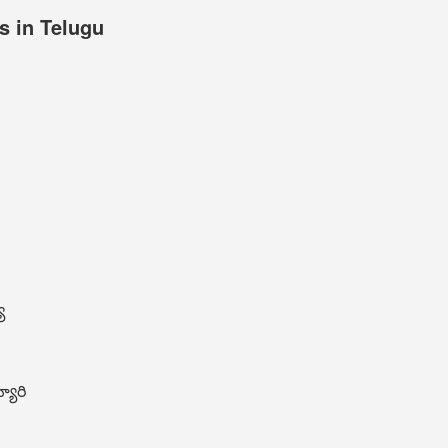
s in Telugu
య
యారి